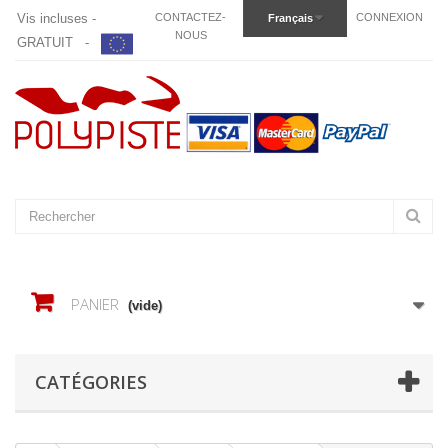
Vis incluses -
CONTACTEZ-
CONNEXION
Français
NOUS
GRATUIT -
PANIER
(vide)
CATÉGORIES