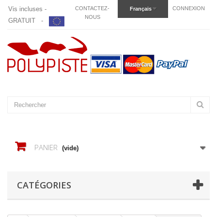
Vis incluses -
CONTACTEZ-
CONNEXION
Français
NOUS
GRATUIT -
PANIER
(vide)
CATÉGORIES