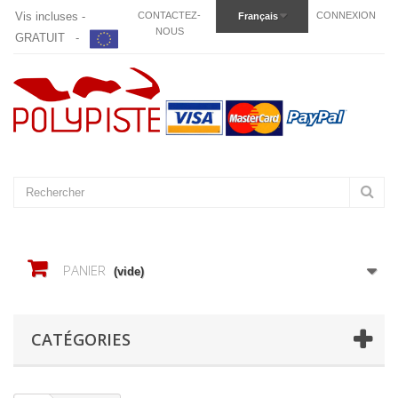
Vis incluses -
CONTACTEZ-
CONNEXION
Français
NOUS
GRATUIT -
PANIER
(vide)
CATÉGORIES