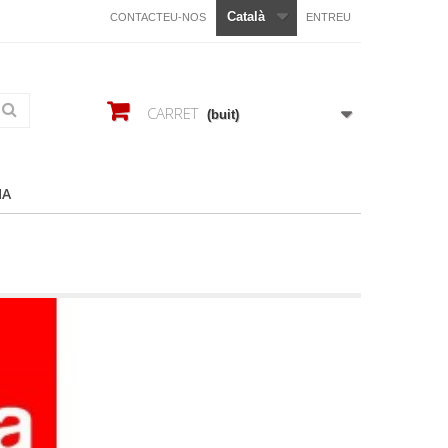
Català
CONTACTEU-NOS
ENTREU
CARRET
(buit)
HA