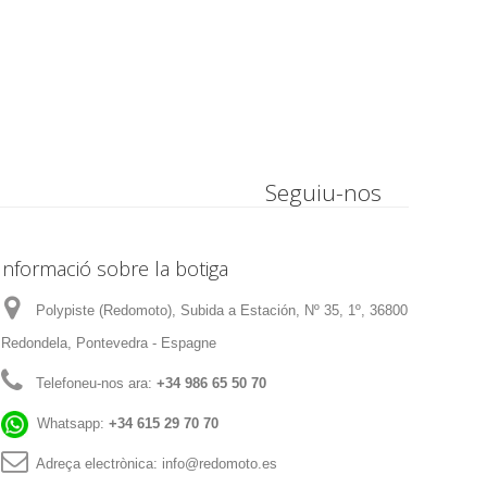
Seguiu-nos
Informació sobre la botiga
Polypiste (Redomoto), Subida a Estación, Nº 35, 1º, 36800
Redondela, Pontevedra - Espagne
Telefoneu-nos ara:
+34 986 65 50 70
Whatsapp:
+34 615 29 70 70
Adreça electrònica:
info@redomoto.es