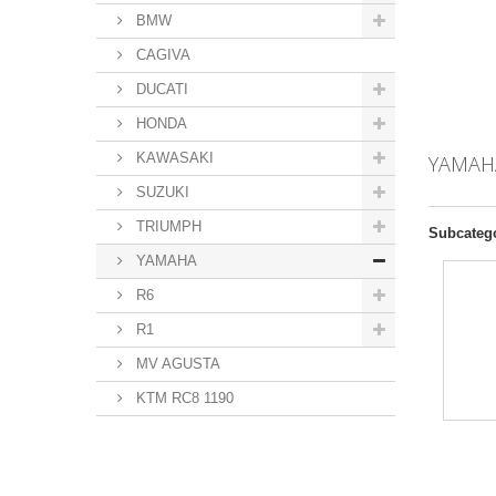
BMW
CAGIVA
DUCATI
HONDA
KAWASAKI
YAMA
SUZUKI
TRIUMPH
Subcateg
YAMAHA
R6
R1
MV AGUSTA
KTM RC8 1190