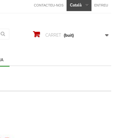
Català
CONTACTEU-NOS
ENTREU
CARRET
(buit)
HA