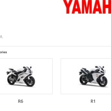
HA
ories
R6
R1