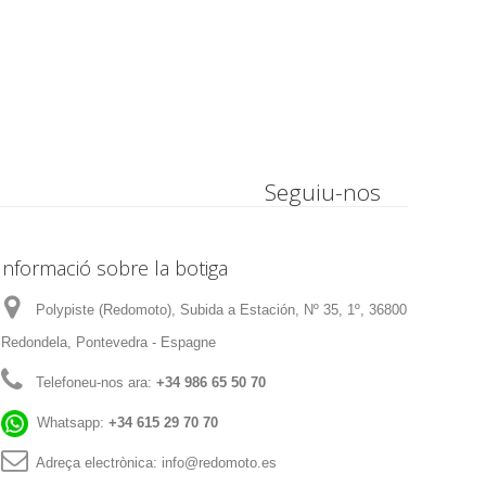
Seguiu-nos
Informació sobre la botiga
Polypiste (Redomoto), Subida a Estación, Nº 35, 1º, 36800
Redondela, Pontevedra - Espagne
Telefoneu-nos ara:
+34 986 65 50 70
Whatsapp:
+34 615 29 70 70
Adreça electrònica:
info@redomoto.es