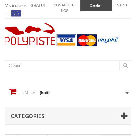
Vis incluses - GRATUIT
CONTACTEU-
ENTREU
Català
NOS
-
CARRET
(buit)
CATEGORIES