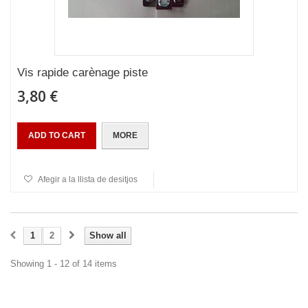
Vis rapide carènage piste
3,80 €
ADD TO CART
MORE
Afegir a la llista de desitjos
1
2
Show all
Showing 1 - 12 of 14 items