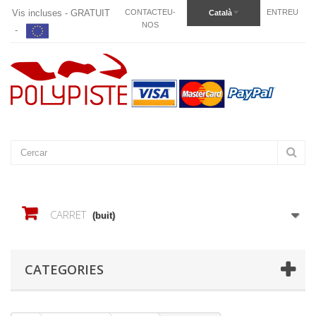
Vis incluses - GRATUIT
CONTACTEU-
ENTREU
Català
NOS
-
CARRET
(buit)
CATEGORIES