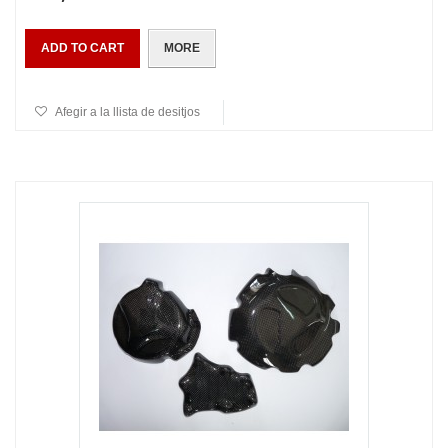
ADD TO CART
MORE
Afegir a la llista de desitjos