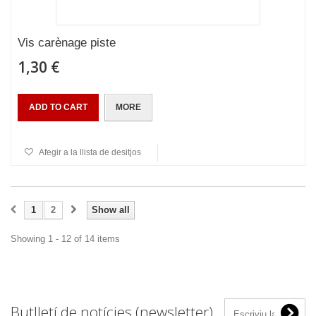
Vis carènage piste
1,30 €
ADD TO CART
MORE
Afegir a la llista de desitjos
1
2
Show all
Showing 1 - 12 of 14 items
Butlletí de notícies (newsletter)