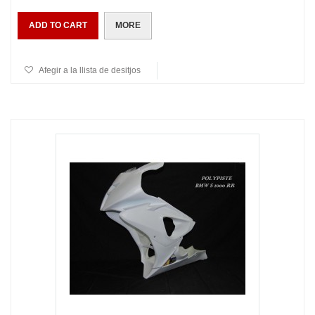
ADD TO CART
MORE
Afegir a la llista de desitjos